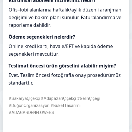
Kurumsal abonelik hizmetiniz nedir?
Ofis–lobi alanlarına haftalık/aylık düzenli aranjman
değişimi ve bakım planı sunulur. Faturalandırma ve
raporlama dahildir.
Ödeme seçenekleri nelerdir?
Online kredi kartı, havale/EFT ve kapıda ödeme
seçenekleri mevcuttur.
Teslimat öncesi ürün görselini alabilir miyim?
Evet. Teslim öncesi fotoğrafla onay prosedürümüz
standarttır.
#SakaryaÇiçekçi #AdapazarıÇiçekçi #GelinÇiçeği
#DüğünOrganizasyon #BuketTasarımı
#ADAGARDENFLOWERS