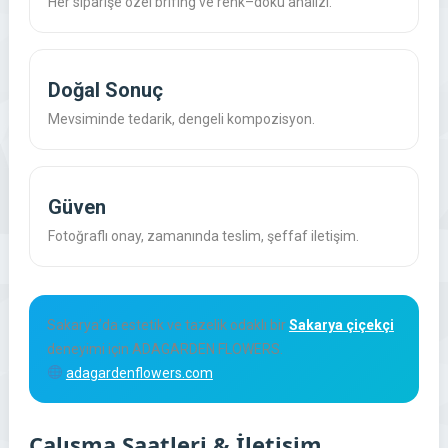
Her siparişe özel brifing ve renk–doku analizi.
Doğal Sonuç
Mevsiminde tedarik, dengeli kompozisyon.
Güven
Fotoğraflı onay, zamanında teslim, şeffaf iletişim.
Sakarya’da estetik ve tazelik odaklı bir
Sakarya çiçekçi
deneyimi için ADAGARDEN FLOWERS.
adagardenflowers.com
Çalışma Saatleri & İletişim