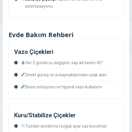
optimizasyonu
Evde Bakım Rehberi
Vazo Çiçekleri
Her 2 günde su değişimi, sap alt kesim 45°
Direkt güneş ve ısı kaynaklarından uzak alan
Besin solüsyonu ve hijyenli vazo kullanımı
Kuru/Stabilize Çiçekler
Tozdan arındırma (soğuk ayar saç kurutma)