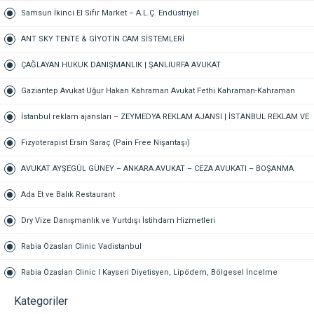
Samsun İkinci El Sıfır Market – A.L.Ç. Endüstriyel
ANT SKY TENTE & GİYOTİN CAM SİSTEMLERİ
ÇAĞLAYAN HUKUK DANIŞMANLIK | ŞANLIURFA AVUKAT
Gaziantep Avukat Uğur Hakan Kahraman Avukat Fethi Kahraman-Kahraman
Hukuk Bürosu Gaziantep
İstanbul reklam ajansları – ZEYMEDYA REKLAM AJANSI | İSTANBUL REKLAM VE
SEO AJANSI, DİJİTAL PAZARLAMA AJANSI, SOSYAL MEDYA AJANSI, 360
Fizyoterapist Ersin Saraç (Pain Free Nişantaşı)
REKLAM
AVUKAT AYŞEGÜL GÜNEY – ANKARA AVUKAT – CEZA AVUKATI – BOŞANMA
AVUKATI – TAZMİNAT AVUKATI
Ada Et ve Balık Restaurant
Dry Vize Danışmanlık ve Yurtdışı İstihdam Hizmetleri
Rabia Özaslan Clinic Vadistanbul
Rabia Özaslan Clinic I Kayseri Diyetisyen, Lipödem, Bölgesel İncelme
Kategoriler