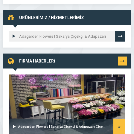
ÜRÜNLERİMİZ / HİZMETLERİMİZ
Adagarden Flowers | Sakarya Çiçekçi & Adapazarı
Çiçekçi – Buket – Gelin Çiçeği – Düğün-Nişan –
Organizasyon – Online Sipariş
FİRMA HABERLERİ
TÜMÜNÜ
GÖR
Adagarden Flowers | Sakarya Çiçekçi & Adapazarı Çiçekçi – Buket – Gelin Çiçeği – Düğün-Nişan – Organizasyon – Online Sipariş