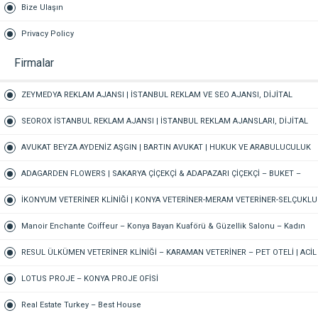
Bize Ulaşın
Privacy Policy
Firmalar
ZEYMEDYA REKLAM AJANSI | İSTANBUL REKLAM VE SEO AJANSI, DİJİTAL
PAZARLAMA AJANSI, SOSYAL MEDYA AJANSI, 360 REKLAM
SEOROX İSTANBUL REKLAM AJANSI | İSTANBUL REKLAM AJANSLARI, DİJİTAL
PAZARLAMA AJANSI, SEO AJANSI & SOSYAL MEDYA AJANSI
AVUKAT BEYZA AYDENİZ AŞGIN | BARTIN AVUKAT | HUKUK VE ARABULUCULUK
BÜROSU – AİLE, CEZA, İŞ HUKUKU, BOŞANMA AVUKATI
ADAGARDEN FLOWERS | SAKARYA ÇİÇEKÇİ & ADAPAZARI ÇİÇEKÇİ – BUKET –
GELİN ÇİÇEĞİ – DÜĞÜN-NİŞAN – ORGANİZASYON – ONLINE SİPARİŞ
İKONYUM VETERİNER KLİNİĞİ | KONYA VETERİNER-MERAM VETERİNER-SELÇUKLU
VETERİNER-KARATAY | ACİL-7/24 NÖBETÇİ VETERİNER KLİNİĞİ
Manoir Enchante Coiffeur – Konya Bayan Kuaförü & Güzellik Salonu – Kadın
Kuaförü – Meram Kuaför – Bayan Kuaförü – Konya Kuaför
RESUL ÜLKÜMEN VETERİNER KLİNİĞİ – KARAMAN VETERİNER – PET OTELİ | ACİL
VETERİNER – 7/24 AÇIK NÖBETÇİ VETERİNER KLİNİĞİ
LOTUS PROJE – KONYA PROJE OFİSİ
Real Estate Turkey – Best House