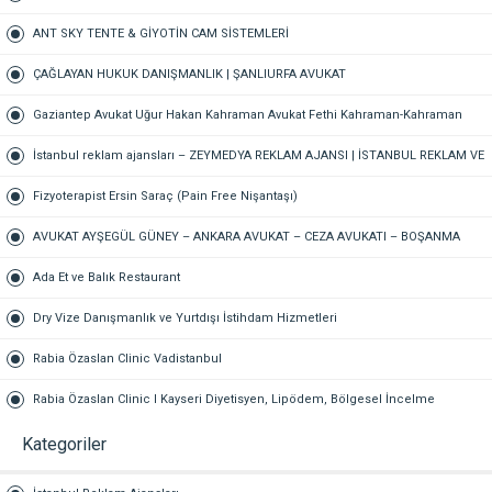
ANT SKY TENTE & GİYOTİN CAM SİSTEMLERİ
ÇAĞLAYAN HUKUK DANIŞMANLIK | ŞANLIURFA AVUKAT
Gaziantep Avukat Uğur Hakan Kahraman Avukat Fethi Kahraman-Kahraman
Hukuk Bürosu Gaziantep
İstanbul reklam ajansları – ZEYMEDYA REKLAM AJANSI | İSTANBUL REKLAM VE
SEO AJANSI, DİJİTAL PAZARLAMA AJANSI, SOSYAL MEDYA AJANSI, 360
Fizyoterapist Ersin Saraç (Pain Free Nişantaşı)
REKLAM
AVUKAT AYŞEGÜL GÜNEY – ANKARA AVUKAT – CEZA AVUKATI – BOŞANMA
AVUKATI – TAZMİNAT AVUKATI
Ada Et ve Balık Restaurant
Dry Vize Danışmanlık ve Yurtdışı İstihdam Hizmetleri
Rabia Özaslan Clinic Vadistanbul
Rabia Özaslan Clinic I Kayseri Diyetisyen, Lipödem, Bölgesel İncelme
Kategoriler