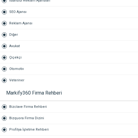
İstanbul Reklam Ajansları
SEO Ajansı
Reklam Ajansı
Diğer
Avukat
Çiçekçi
Otomotiv
Veteriner
Markify360 Firma Rehberi
Bizclave Firma Rehberi
Bizquora Firma Dizini
Profilya İşletme Rehberi