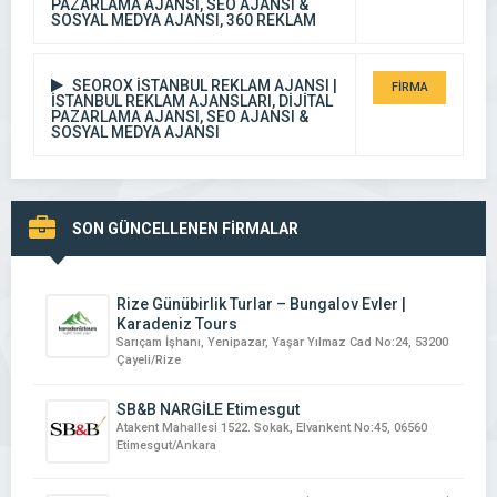
PAZARLAMA AJANSI, SEO AJANSI &
DETAYI
SOSYAL MEDYA AJANSI, 360 REKLAM
SEOROX İSTANBUL REKLAM AJANSI |
FİRMA
İSTANBUL REKLAM AJANSLARI, DİJİTAL
PAZARLAMA AJANSI, SEO AJANSI &
DETAYI
SOSYAL MEDYA AJANSI
SON GÜNCELLENEN FİRMALAR
Rize Günübirlik Turlar – Bungalov Evler |
Karadeniz Tours
Sarıçam İşhanı, Yenipazar, Yaşar Yılmaz Cad No:24, 53200
Çayeli/Rize
SB&B NARGİLE Etimesgut
Atakent Mahallesi 1522. Sokak, Elvankent No:45, 06560
Etimesgut/Ankara