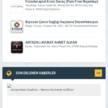
Fizyoterapist Ersin Saraç (Pain Free Nişantaşı)
Teşvikiye, Sezai Selek Sk. Murat Apt No:28-30 Giriş Kat
Daire:4, 34365 Şişli/İstanbul
Biyozen Çevre Sağlığı İlaçlama Dezenfeksiyon
Ragıp Tüzün, Coşkun Sk. 65/1, 06170 Yenimahalle/Ankara
ANTALYA | AVUKAT AHMET ALKAN
Emek, Yeşilırmak Cd. Aksu Plaza 5/4, 07060 Kepez/Antalya
SON EKLENEN HABERLER
TÜMÜNÜ
GÖR