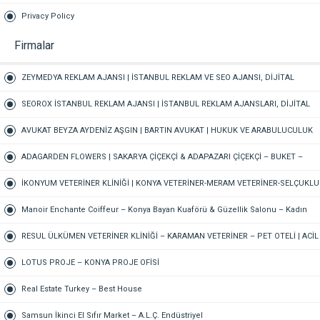
Privacy Policy
Firmalar
ZEYMEDYA REKLAM AJANSI | İSTANBUL REKLAM VE SEO AJANSI, DİJİTAL
PAZARLAMA AJANSI, SOSYAL MEDYA AJANSI, 360 REKLAM
SEOROX İSTANBUL REKLAM AJANSI | İSTANBUL REKLAM AJANSLARI, DİJİTAL
PAZARLAMA AJANSI, SEO AJANSI & SOSYAL MEDYA AJANSI
AVUKAT BEYZA AYDENİZ AŞGIN | BARTIN AVUKAT | HUKUK VE ARABULUCULUK
BÜROSU – AİLE, CEZA, İŞ HUKUKU, BOŞANMA AVUKATI
ADAGARDEN FLOWERS | SAKARYA ÇİÇEKÇİ & ADAPAZARI ÇİÇEKÇİ – BUKET –
GELİN ÇİÇEĞİ – DÜĞÜN-NİŞAN – ORGANİZASYON – ONLINE SİPARİŞ
İKONYUM VETERİNER KLİNİĞİ | KONYA VETERİNER-MERAM VETERİNER-SELÇUKLU
VETERİNER-KARATAY | ACİL-7/24 NÖBETÇİ VETERİNER KLİNİĞİ
Manoir Enchante Coiffeur – Konya Bayan Kuaförü & Güzellik Salonu – Kadın
Kuaförü – Meram Kuaför – Bayan Kuaförü – Konya Kuaför
RESUL ÜLKÜMEN VETERİNER KLİNİĞİ – KARAMAN VETERİNER – PET OTELİ | ACİL
VETERİNER – 7/24 AÇIK NÖBETÇİ VETERİNER KLİNİĞİ
LOTUS PROJE – KONYA PROJE OFİSİ
Real Estate Turkey – Best House
Samsun İkinci El Sıfır Market – A.L.Ç. Endüstriyel