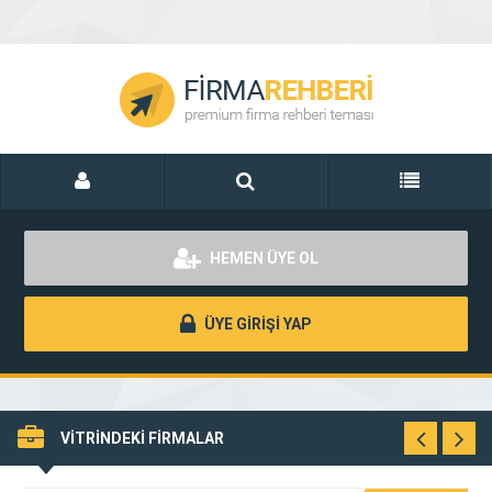
HEMEN ÜYE OL
ÜYE GİRİŞİ YAP
VİTRİNDEKİ FİRMALAR